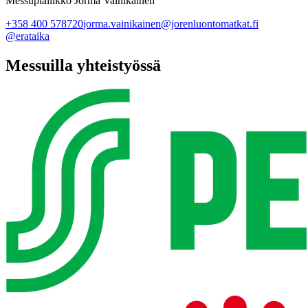
Messupiällikkö Jorma Vainikainen
+358 400 578720
jorma.vainikainen@jorenluontomatkat.fi
@erataika
Messuilla yhteistyössä