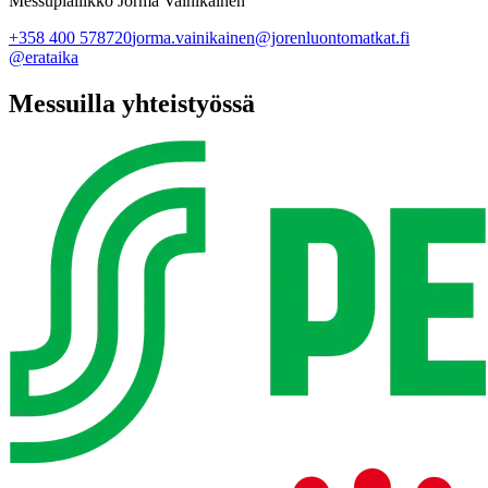
Messupiällikkö Jorma Vainikainen
+358 400 578720
jorma.vainikainen@jorenluontomatkat.fi
@erataika
Messuilla yhteistyössä